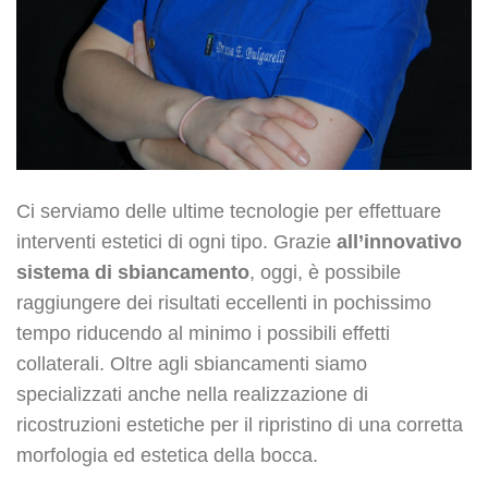
Cura il tuo Sorriso
Cura il tuo sorriso grazie agli
interventi di chirurgia
estetica
pensati per appositamente per donare alla
tua bocca un
sorriso smagliante
.
Ci serviamo delle ultime tecnologie per effettuare
interventi estetici di ogni tipo. Grazie
all’innovativo
sistema di sbiancamento
, oggi, è possibile
raggiungere dei risultati eccellenti in pochissimo
tempo riducendo al minimo i possibili effetti
collaterali. Oltre agli sbiancamenti siamo
specializzati anche nella realizzazione di
ricostruzioni estetiche per il ripristino di una corretta
morfologia ed estetica della bocca.