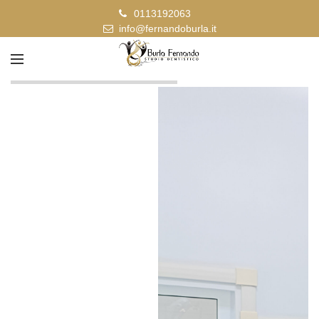
0113192063
info@fernandoburla.it