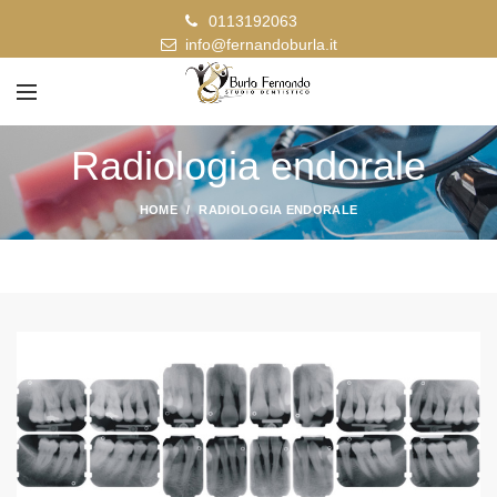
0113192063
info@fernandoburla.it
Radiologia endorale
HOME
RADIOLOGIA ENDORALE