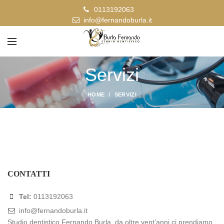
0113192063
info@fernandoburla.it
Servizi
HOME
SERVIZI
CONTATTI
Tel:
0113192063
info@fernandoburla.it
Studio dentistico Fernando Burla, da oltre vent’anni ci prendiamo